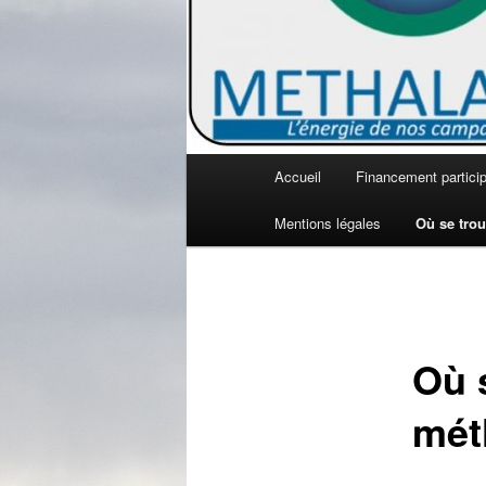
Menu principal
Accueil
Financement particip
Aller au contenu principal
Aller au contenu secondaire
Mentions légales
Où se trou
Où s
mét