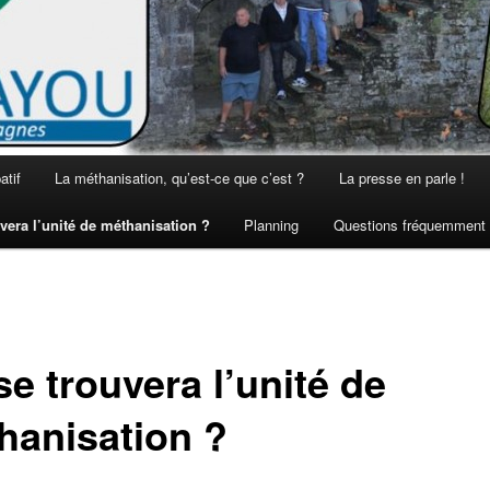
atif
La méthanisation, qu’est-ce que c’est ?
La presse en parle !
vera l’unité de méthanisation ?
Planning
Questions fréquemment
e trouvera l’unité de
hanisation ?