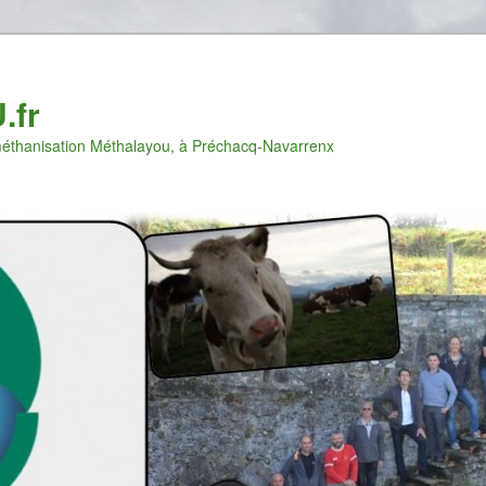
.fr
e méthanisation Méthalayou, à Préchacq-Navarrenx